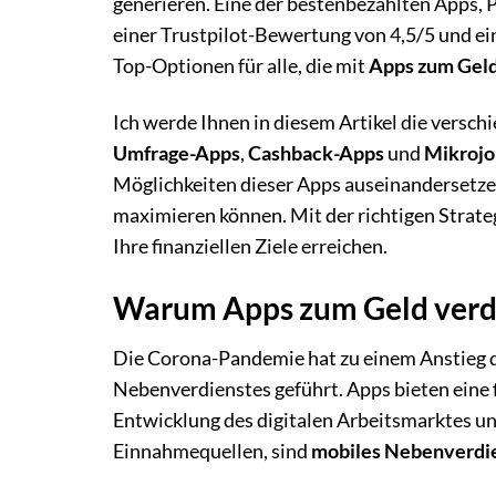
generieren. Eine der bestenbezahlten Apps, P
einer Trustpilot-Bewertung von 4,5/5 und ei
Top-Optionen für alle, die mit
Apps zum Geld
Ich werde Ihnen in diesem Artikel die versc
Umfrage-Apps
,
Cashback-Apps
und
Mikrojo
Möglichkeiten dieser Apps auseinandersetzen
maximieren können. Mit der richtigen Strat
Ihre finanziellen Ziele erreichen.
Warum Apps zum Geld verdie
Die Corona-Pandemie hat zu einem Anstieg 
Nebenverdienstes geführt. Apps bieten eine 
Entwicklung des digitalen Arbeitsmarktes 
Einnahmequellen, sind
mobiles Nebenverdi