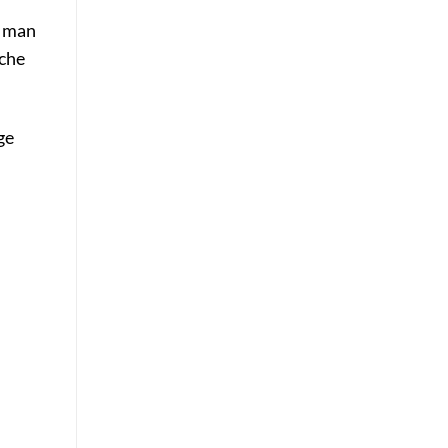
m man
lche
ge
m