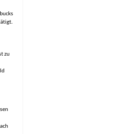
gbucks
ätigt.
st zu
ld
esen
fach