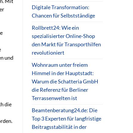
n. Mit
Digitale Transformation:
er
Chancen für Selbstständige
Rollbrett24: Wie ein
ie
spezialisierter Online-Shop
den Markt für Transporthilfen
e
revolutioniert
en und
Wohnraum unter freiem
Himmel in der Hauptstadt:
Warum die Schatteria GmbH
die Referenz für Berliner
Terrassenwelten ist
h die
Beamtenberatung24.de: Die
Top 3 Experten für langfristige
rden.
Beitragsstabilität in der