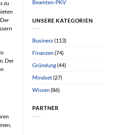
Beamten-PKV
s zu
bieten
 Der
UNSERE KATEGORIEN
essern
Business
(113)
zu
Finanzen
(74)
n. Der
Gründung
(44)
en
Mindset
(27)
Wissen
(86)
PARTNER
ören
enen,