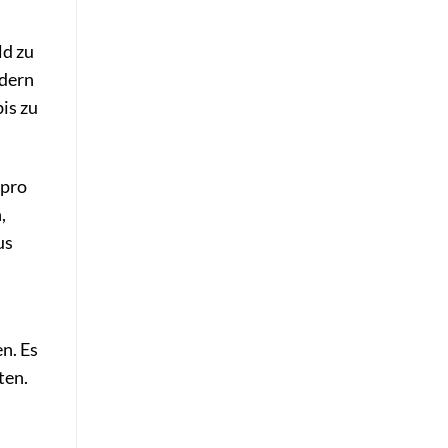
ld zu
edern
is zu
 pro
,
us
n. Es
ten.