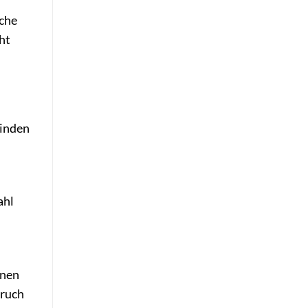
lche
ht
binden
ahl
nnen
pruch